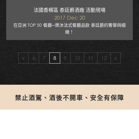
法國香檳區 泰廷爵酒廠 活動現場
2017 Dec 20
在亞洲 TOP 50 餐廳─樂沐法式餐廳品飲 泰廷爵的奢華與細
緻！
«
6
7
8
9
10
11
12
»
禁止酒駕、酒後不開車、安全有保障
網站地圖
聯絡我們
查詢諮詢單
隱私權政策
115台北市南港區重陽路273號8樓
TEL：02-2795­5615
FAX：02-2795­2566
© 2016 法蘭絲股份有限公司
網頁設計
| 鉅潞科技