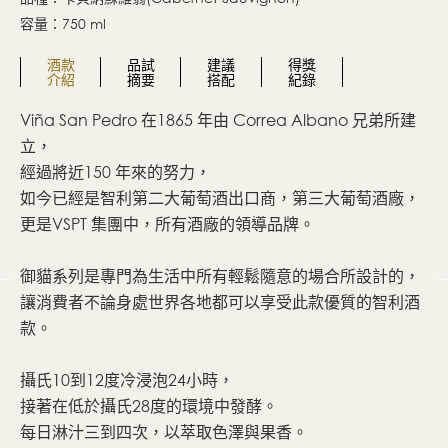
容量：750 ml
酒款
品試
建議
得獎
介紹
摘要
搭配
紀錄
Viña San Pedro 在1865 年由 Correa Albano 兄弟所建
深
立，
充
ver
經過將近150 年來的努力，
完
如今已經是智利第二大葡萄酒出口商，第三大葡萄酒廠，
中
更是VSPT 集團中，所有酒廠的領導品牌。
直
御貓系列是專門為生活中所有輕鬆隨意的場合所設計的，
適
讓消費者不論身處世界各地都可以享受此款優質的智利酒
款。
攝氏10到12度冷浸泡24小時，
接著在低於攝氏28度的環境中發酵。
每日淋汁三到四次，以萃取色澤與果香。