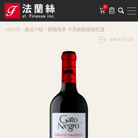
0
HOME
產品介紹
御貓哥多 卡貝納蘇維翁紅酒
BACK TO LIST