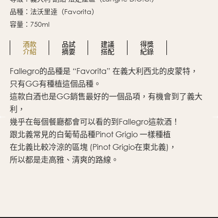
品種：法沃里逹（Favorita）
容量：750ml
酒款
品試
建議
得獎
介紹
摘要
搭配
紀錄
Fallegro的品種是 “Favorita” 在義大利西北的皮蒙特，
F
只有GG有種植這個品種。
種
這款白酒也是GG銷售最好的一個品項，有機會到了義大
載
利，
淺
幾乎在每個餐廳都會可以看的到Fallegro這款酒！
爽
跟北義常見的白葡萄品種Pinot Grigio 一樣種植
在北義比較冷涼的區塊 (Pinot Grigio在東北義)，
所以都是走高雅、清爽的路線。