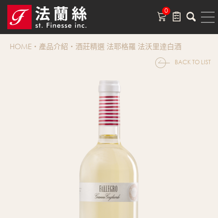
0
HOME
產品介紹
酒莊精選 法耶格羅 法沃里逹白酒
BACK TO LIST