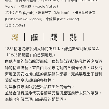
Valley) ，莫萊谷（Maule Valley）
品種：希哈 (Syrah)，馬爾貝克（Malbec），卡貝納蘇維翁
(Cabernet Sauvignon)，小維鐸 (Petit Verdot)
容量：750ml
酒款
品試
建議
得獎
介紹
摘要
搭配
紀錄
1865精選混釀系列大師特調紅酒，釀造於智利頂級產區
深
「1865葡萄園」的首選地塊。
香
由低產量的葡萄釀製而成，這款葡萄酒透過我們首席釀酒
伴
師的精湛技藝，來自由北至最南端的各個葡萄園，以及沿
酒
海地區與安地斯山脈的氣候條件影響，完美展現出了智利
單
葡萄栽培令人讚嘆的多樣性。
每年根據釀酒師挑選出品質出色的葡萄，
並結合所有最能代表各葡萄品種與產區前所未見的混釀，
為採收年份展現出高品質的葡萄酒。