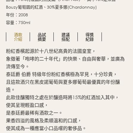
Bouzy葡萄園的紅酒、30%夏多娜(Chardonnay)
年份：2008
容量：750ml
酒款
品試
建議
得獎
介紹
摘要
搭配
紀錄
粉紅香檳起源於十八世紀高貴的法國皇室，
2
象徵著「咆哮的二十年代」的快樂、自由與奢華，並廣為
散
流傳至今。
並
泰廷爵 伯爵 特級年份粉紅香檳極為罕見，十分珍貴，
口
且這款酒只在黑皮諾葡萄與夏多娜葡萄最優異的年份釀
造。
此款佳釀獨特之處在於釀造時將15%的紅酒加入其中，
使其呈現輕盈口感，
是泰廷爵最稀有酒款之一。
果香四溢的風格及柔順溫和的口感，
使其成為一種應當小口品嚐的奢侈品。