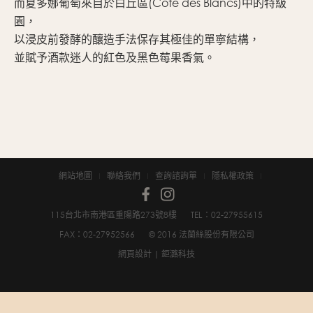
而夏多娜葡萄來自於白丘區(Côte des Blancs)中的特級
園，
以浸皮前發酵的釀造手法保存其極佳的單寧結構，
並賦予酒款迷人的紅色及黑色莓果香氣。
網站地圖
聯絡我們
查詢諮詢單
隱私權政策
115台北市南港區重陽路273號8樓
TEL：02-2795­5615
FAX：02-2795­2566
© 2016 法蘭絲股份有限公司
網頁設計
| 鉅潞科技