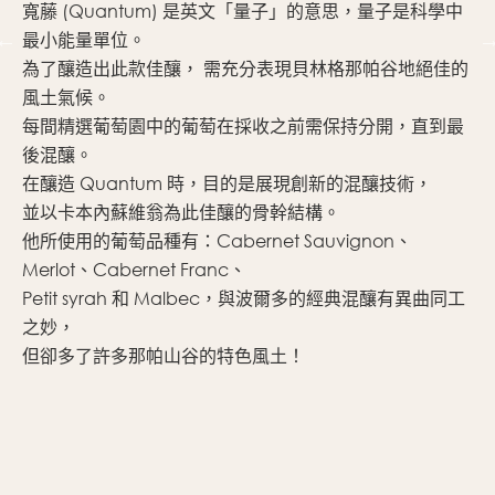
寬藤 (Quantum) 是英文「量子」的意思，量子是科學中
最小能量單位。
為了釀造出此款佳釀， 需充分表現貝林格那帕谷地絕佳的
風土氣候。
每間精選葡萄園中的葡萄在採收之前需保持分開，直到最
後混釀。
在釀造 Quantum 時，目的是展現創新的混釀技術，
並以卡本內蘇維翁為此佳釀的骨幹結構。
他所使用的葡萄品種有：Cabernet Sauvignon、
Merlot、Cabernet Franc、
Petit syrah 和 Malbec，與波爾多的經典混釀有異曲同工
之妙，
但卻多了許多那帕山谷的特色風土！