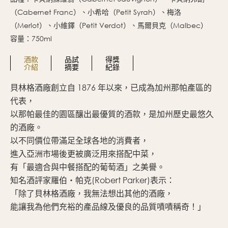
（Cabernet Franc）、小希哈（Petit Syrah）、梅洛
（Merlot）、小維鐸（Petit Verdot）、馬爾貝克（Malbec）
容量：750ml
酒款
品試
得獎
介紹
摘要
紀錄
貝林格酒廠創立自 1876 年以來，已成為加州那帕產區的
黑
代表，
成
以那帕最佳的園區釀出最優質的酒款，是加州歷史最悠久
配
的酒廠。
此
以不同價位帶滿足全球各地的消費者，
進入亞洲市場後更被廣泛用來搭配中菜，
有「最適合與中餐搭配的葡萄酒」之美譽。
知名酒評家羅伯‧帕克(Robert Parker)表示：
「除了貝林格酒廠，我無法想出其他的酒廠，
能讓我為他們充裕的產品線及優良的品質嘖嘖稱奇！」